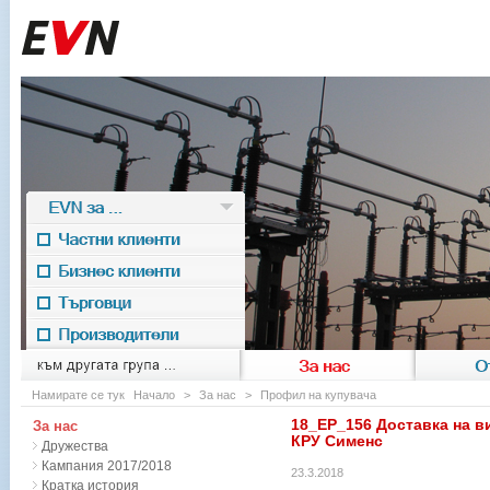
EVN за ...
Частни клиенти
Бизнес клиенти
Търговци
Производители
EVN for
към другата група ...
За нас
О
Намирате се тук
Начало
>
За нас
>
Профил на купувача
18_ЕР_156 Доставка на в
За нас
КРУ Сименс
Дружества
Кампания 2017/2018
23.3.2018
Кратка история