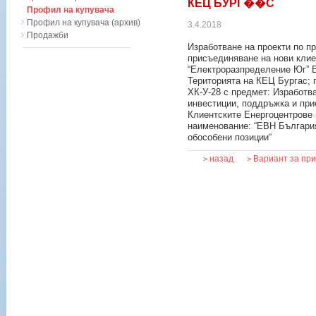
КЕЦ БУРГ��С
Профил на купувача
Профил на купувача (архив)
3.4.2018
Продажби
Изработване на проекти по п
присъединяване на нови клие
“Електроразпределение Юг” Е
Територията на КЕЦ Бургас;
ХК-У-28 с предмет: Изработва
инвестиции, поддръжка и при
Клиентските Енергоцентрове 
наименование: “ЕВН Българи
обособени позиции“
назад
Вариант за пр
>
>