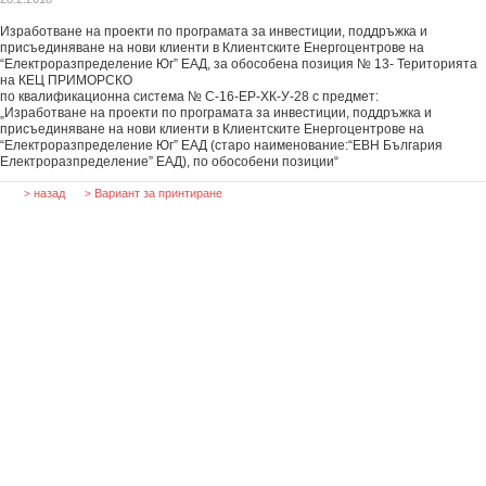
Изработване на проекти по програмата за инвестиции, поддръжка и
присъединяване на нови клиенти в Клиентските Енергоцентрове на
“Електроразпределение Юг” EАД, за обособена позиция № 13- Територията
на КЕЦ ПРИМОРСКО
по квалификационна система № С-16-ЕР-ХК-У-28 с предмет:
„Изработване на проекти по програмата за инвестиции, поддръжка и
присъединяване на нови клиенти в Клиентските Енергоцентрове на
“Електроразпределение Юг” EАД (старо наименование:“ЕВН България
Електроразпределение” EАД), по обособени позиции“
назад
Вариант за принтиране
>
>