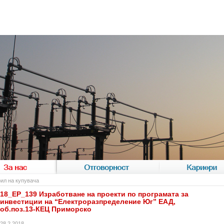
За нас
Отговорност
Кариери
ил на купувача
18_EP_139 Изработване на проекти по програмата за
инвестиции на “Електроразпределение Юг” EАД,
об.поз.13-КЕЦ Приморско
28.2.2018