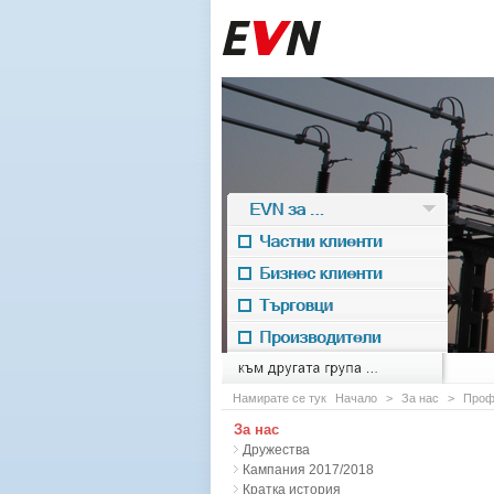
EVN за ...
Частни клиенти
Бизнес клиенти
Търговци
Производители
EVN for
към другата група ...
Намирате се тук
Начало
>
За нас
>
Проф
За нас
Дружества
Кампания 2017/2018
Кратка история