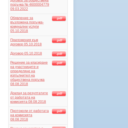
договор за обществена
поръчка № 4600004779
09.03.2022
Обявление за
.pdf
възложена поръчка-
комунални услуги
05.10.2018
Приложения към
.pdf
договор 05.10.2018
Договор 05.10.2018
.pdf
Решение за класиране
.pdf
на участниците и
определяне на
изпълнител на
обществена поръчка
08.08.2018
Доклад за резултатите
.pdf
от работата на
комисията 08.08.2018
Протоколи от работата
.pdf
на комисията
08.08.2018