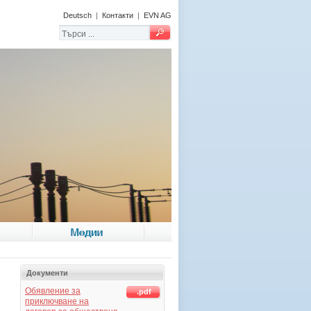
Deutsch
|
Контакти
|
EVN AG
Медии
Документи
Обявление за
.pdf
приключване на