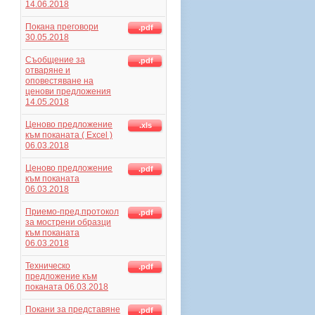
14.06.2018
Покана преговори
.pdf
30.05.2018
Съобщение за
.pdf
отваряне и
оповестяване на
ценови предложения
14.05.2018
Ценово предложение
.xls
към поканата ( Excel )
06.03.2018
Ценово предложение
.pdf
към поканата
06.03.2018
Приемо-пред.протокол
.pdf
за мострени образци
към поканата
06.03.2018
Техническо
.pdf
предложение към
поканата 06.03.2018
Покани за представяне
.pdf