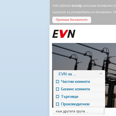
Уеб сайтът
evn.bg
използва бисквитки (
съгласие за употребата на бисквитки. 
EVN за ...
Частни клиенти
Бизнес клиенти
Търговци
Производители
EVN for
към другата група ...