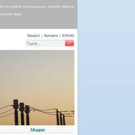
е да ползвате страницата, давате своето
очетете
тук
Deutsch
|
Контакти
|
EVN AG
Медии