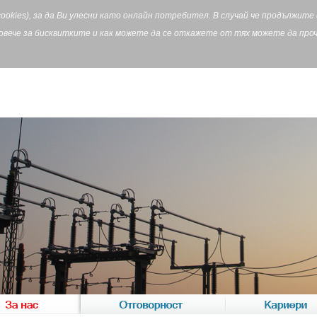
cookies), за да Ви улесни като онлайн потребител. В случай че продължит
Повече за бисквитките и как можете да се откажете от тях можете да пр
За нас
Отговорност
Кариери