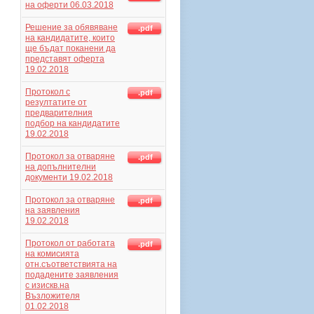
на оферти 06.03.2018
Решение за обявяване
.pdf
на кандидатите, които
ще бъдат поканени да
представят оферта
19.02.2018
Протокол с
.pdf
резултатите от
предварителния
подбор на кандидатите
19.02.2018
Протокол за отваряне
.pdf
на допълнителни
документи 19.02.2018
Протокол за отваряне
.pdf
на заявления
19.02.2018
Протокол от работата
.pdf
на комисията
отн.съответствията на
подадените заявления
с изискв.на
Възложителя
01.02.2018