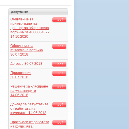
Документи
Обявление за
.pdf
приключване на
договор за обществена
поръчка № 4600004677
14.10.2020
Обявление за
.pdf
възложена поръчка
30.07.2018
Договор 30.07.2018
.pdf
Приложения
.pdf
30.07.2018
Решение за класиране
.pdf
на участниците
14.06.2018
Доклад за резултатите
.pdf
от работата на
комисията 14.06.2018
Протоколи от работата
.pdf
на комисията