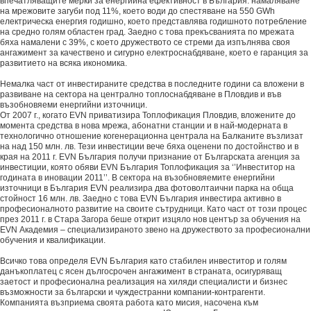
впечатляващите мерки за енергийна ефективност в България: намаляване
на мрежовите загуби под 11%, което води до спестяване на 550 GWh
електрическа енергия годишно, което представлява годишното потребление
на средно голям областен град. Заедно с това прекъсванията по мрежата
бяха намалени с 39%, с което дружеството се стреми да изпълнява своя
ангажимент за качествено и сигурно електроснабдяване, което е гаранция за
развитието на всяка икономика.
Немалка част от инвестираните средства в последните години са вложени в
развиване на сектора на централно топлоснабдяване в Пловдив и във
възобновяеми енергийни източници.
От 2007 г., когато EVN приватизира Топлофикация Пловдив, вложените до
момента средства в нова мрежа, абонатни станции и в най-модерната в
технологично отношение когенерационна централа на Балканите възлизат
на над 150 млн. лв. Тези инвестиции вече бяха оценени по достойнство и в
края на 2011 г. EVN България получи признание от Българската агенция за
инвестиции, която обяви EVN България Топлофикация за ‘’Инвеститор на
годината в иновации 2011’’. В сектора на възобновяемите енергийни
източници в България EVN реализира два фотоволтаични парка на обща
стойност 16 млн. лв. Заедно с това EVN България инвестира активно в
професионалното развитие на своите сътрудници. Като част от този процес
през 2011 г. в Стара Загора беше открит изцяло нов център за обучения на
EVN Академия – специализираното звено на дружеството за професионални
обучения и квалификации.
Всичко това определя EVN България като стабилен инвеститор и голям
данъкоплатец с ясен дългосрочен ангажимент в страната, осигуряващ
заетост и професионална реализация на хиляди специалисти и бизнес
възможности за български и чуждестранни компании-контрагенти.
Компанията възприема своята работа като мисия, насочена към