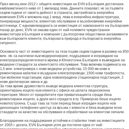
През месец юни 2012 г. общите инвестиции на EVN в България достигнаха
емблематичното ниво от 1 милиард лева. Данните показват, че за първите
седем години от своята дейност в страната, австрийската енергийна
компания EVN е вложила над 1 млрд. лева в енергийна инфраструктура,
генериращи мощности, клиентско обслужване и възобновяеми енергийни
източници. С едномилиардната си инвестиция от навлизането на българския
пазар до днес, EVN се оказва един от най-големите чуждестранни
инвеститори в България и компания с дългосрочни обществени ангажименти
към българските клиенти, българската природа и българската енергийна
сигурност.
Основната част от инвестициите за тези първи седем години в размер на 850
млн. лв. са насочени към модернизиране, поддържане и изграждане на
електроразпределителната мрежа в Югоизточна България и въвеждане на
модерни стандарти за клиентското обслужване. Това включва подмяната на
1,5 млн. електромерa с нови модерни устройства, 15 000 км нови и
ремонтирани кабелни и въздушни електропроводи, 1500 нови трафопоста,
три мобилни подстанции, една новоизградена стационарна подстанция, 2
нови диспечерски звена и др.
За това време дружеството въведе модерна клиентска структура,
ориентирана изцяло към клиента с офиси на цялата лицензионна
територия. Много от придобитите при приватизацията сгради бяха
ремонтирани изцяло, а други като сградата в гр. Приморско беше изцяло
новопостроена. Също така за този период беше изграден изцяло нов
денонощен телефонен център за връзка с клиенти и бяха въведени ясни
стандарти за качество на обслужване и обработване на клиентски сигнали.
Благодарение на поддържания устойчив и стабилен темп на инвестициите
от 2005 г. досега, EVN България успя да постигне една от най-