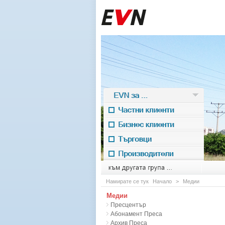
EVN за ...
Частни клиенти
Бизнес клиенти
Търговци
Производители
EVN for
към другата група ...
Намирате се тук
Начало
>
Медии
Медии
Пресцентър
Абонамент Преса
Архив Преса