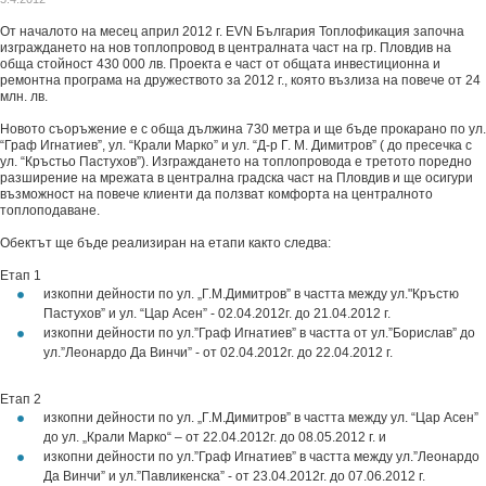
От началото на месец април 2012 г. EVN България Топлофикация започна
изграждането на нов топлопровод в централната част на гр. Пловдив на
обща стойност 430 000 лв. Проекта е част от общата инвестиционна и
ремонтна програма на дружеството за 2012 г., която възлиза на повече от 24
млн. лв.
Новото съоръжение е с обща дължина 730 метра и ще бъде прокарано по ул.
“Граф Игнатиев”, ул. “Крали Марко” и ул. “Д-р Г. М. Димитров” ( до пресечка с
ул. “Кръстьо Пастухов”). Изграждането на топлoпровода е третото поредно
разширение на мрежата в централна градска част на Пловдив и ще осигури
възможност на повече клиенти да ползват комфорта на централното
топлоподаване.
Обектът ще бъде реализиран на етапи както следва:
Етап 1
изкопни дейности по ул. „Г.М.Димитров” в частта между ул."Кръстю
Пастухов” и ул. “Цар Асен” - 02.04.2012г. до 21.04.2012 г.
изкопни дейности по ул.”Граф Игнатиев” в частта от ул.”Борислав” до
ул.”Леонардо Да Винчи” - от 02.04.2012г. до 22.04.2012 г.
Етап 2
изкопни дейности по ул. „Г.М.Димитров” в частта между ул. “Цар Асен”
до ул. „Крали Марко“ – от 22.04.2012г. до 08.05.2012 г. и
изкопни дейности по ул.”Граф Игнатиев” в частта между ул.”Леонардо
Да Винчи” и ул.”Павликенска” - от 23.04.2012г. до 07.06.2012 г.