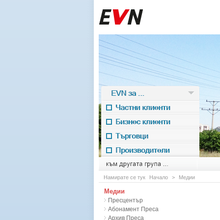
EVN за ...
Частни клиенти
Бизнес клиенти
Търговци
Производители
EVN for
към другата група ...
Намирате се тук
Начало
>
Медии
Медии
Пресцентър
Абонамент Преса
Архив Преса