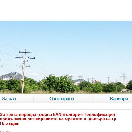
За нас
Отговорност
Кариери
За трета поредна година EVN България Топлофикация
продължава разширението на мрежата в центъра на гр.
Пловдив
5.4.2012